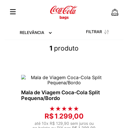
FILTRAR
RELEVÂNCIA
1
produto
Mala de Viagem Coca-Cola Split
Pequena/Bordo
★
★
★
★
★
R$
1
299
,
00
.
até
10
x
R$
129
,
90
sem juros ou
no boleto ou PIX por
R$
1
.
299
,
00