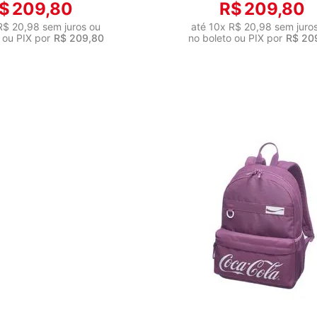
$
209
,
80
R$
209
,
80
R$
20
,
98
sem juros ou
até
10
x
R$
20
,
98
sem juro
 ou PIX por
R$
209
,
80
no boleto ou PIX por
R$
20
ADICIONAR AO CARRIN