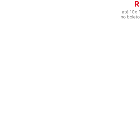
R
até
10
x
no boleto