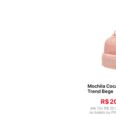
ADICI
CAR
Mochila Coc
Trend Bege
R$
2
até
10
x
R$
20
,
no boleto ou PI