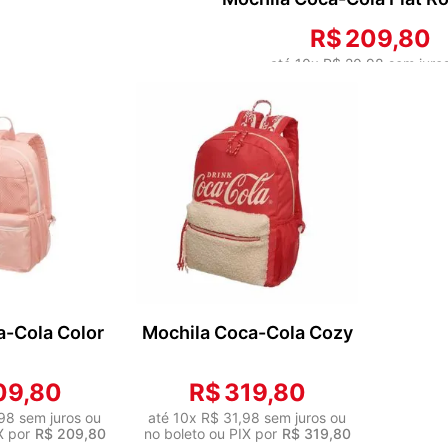
R$
209
,
80
até
10
x
R$
20
,
98
sem juro
no boleto ou PIX por
R$
20
ONAR AO
ADICIONAR AO
RINHO
CARRINHO
a-Cola Color
Mochila Coca-Cola Cozy
09
,
80
R$
319
,
80
98
sem juros ou
até
10
x
R$
31
,
98
sem juros ou
X por
R$
209
,
80
no boleto ou PIX por
R$
319
,
80