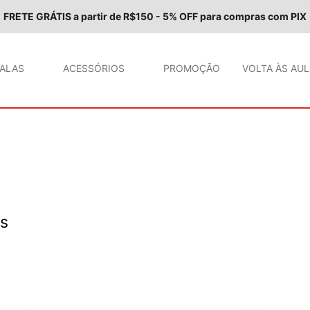
FRETE GRÁTIS a partir de R$150 - 5% OFF para compras com PIX
ALAS
ACESSÓRIOS
PROMOÇÃO
VOLTA ÀS AU
TERMOS MAIS BUSCADOS
1
º
bolsas
2
º
bolsas transversal
3
º
necessaries
4
º
pochetes
5
º
shoulder bag
s
6
º
bolsas viagem
7
º
bolsa transversal
8
º
malas bordo