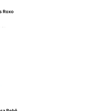
s Roxo
s ou
9
,
80
HO
osa Bebê