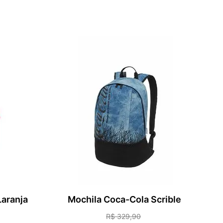
HO
ADICIONAR AO CARRINHO
Laranja
Mochila Coca-Cola Scrible
R$
329
,
90