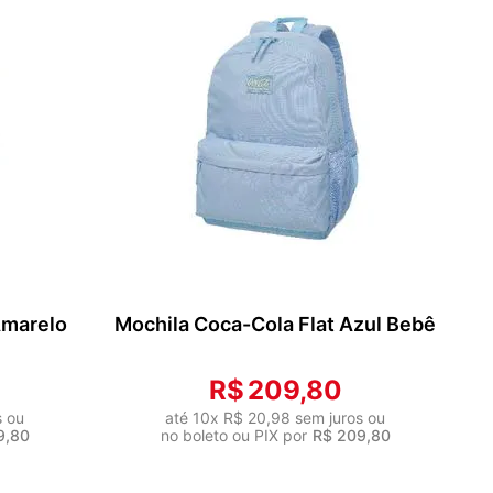
HO
ADICIONAR AO CARRINHO
Amarelo
Mochila Coca-Cola Flat Azul Bebê
R$
209
,
80
s ou
até
10
x
R$
20
,
98
sem juros ou
9
,
80
no boleto ou PIX por
R$
209
,
80