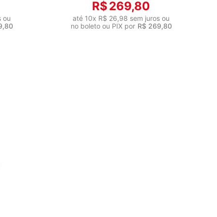
R$
269
,
80
s ou
até
10
x
R$
26
,
98
sem juros ou
9
,
80
no boleto ou PIX por
R$
269
,
80
HO