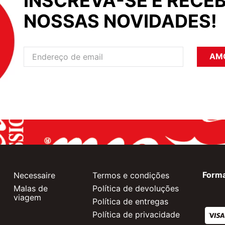
INSCREVA-SE E RECEB
NOSSAS NOVIDADES!
AM
Form
Necessaire
Termos e condições
Malas de
Política de devoluções
viagem
Política de entregas
Política de privacidade