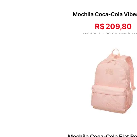
Mochila Coca-Cola Vibe
R$
209
,
80
até
10
x
R$
20
,
98
sem juro
no boleto ou PIX por
R$
20
ADICIONAR AO CARRIN
Mochila Coca-Cola Flat R