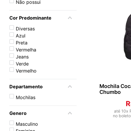
Não possui
Cor Predominante
Diversas
Azul
Preta
Vermelha
Jeans
ADICI
Verde
Vermelho
Mochila Coc
Departamento
Chumbo
Mochilas
R
até
10
x
Genero
no boleto
Masculino
Feminino