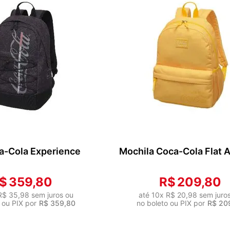
9
º
necessaire
10
º
malas grande
ONAR AO CARRINHO
ADICIONAR AO CARRIN
a-Cola Experience
Mochila Coca-Cola Flat 
$
359
,
80
R$
209
,
80
R$
35
,
98
sem juros ou
até
10
x
R$
20
,
98
sem juro
 ou PIX por
R$
359
,
80
no boleto ou PIX por
R$
20