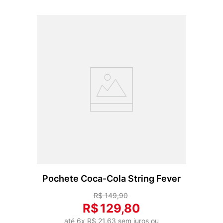
Pochete Coca-Cola String Fever
R$
149
,
90
R$
129
,
80
até
6
x
R$
21
,
63
sem juros ou