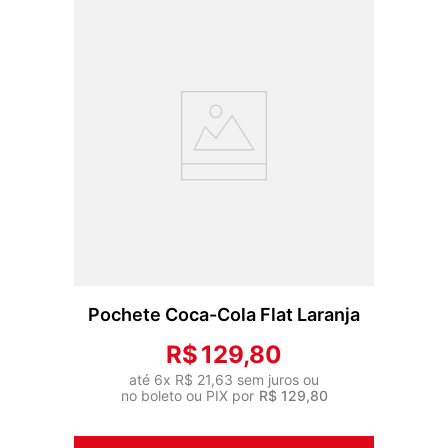
Pochete Coca-Cola Flat Laranja
R$
129
,
80
até
6
x
R$
21
,
63
sem juros ou
no boleto ou PIX por
R$
129
,
80