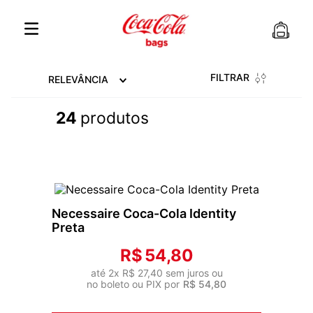
FILTRAR
RELEVÂNCIA
24
produtos
Necessaire Coca-Cola Identity
Preta
R$
54
,
80
até
2
x
R$
27
,
40
sem juros ou
no boleto ou PIX por
R$
54
,
80