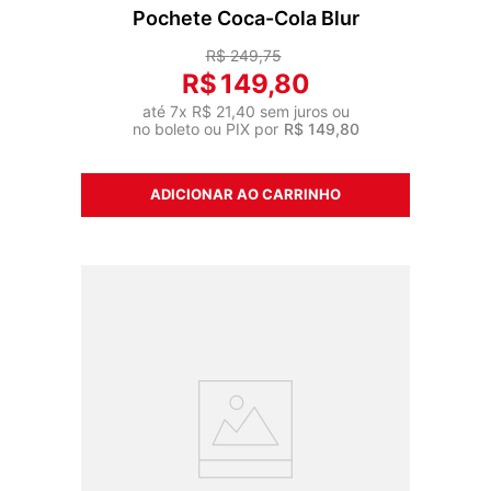
Pochete Coca-Cola Blur
R$
249
,
75
R$
149
,
80
até
7
x
R$
21
,
40
sem juros ou
no boleto ou PIX por
R$
149
,
80
ADICIONAR AO CARRINHO