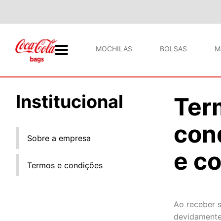
MOCHILAS
BOLSAS
M
Institucional
Ter
con
Sobre a empresa
e c
Termos e condições
Ao receber 
devidamente