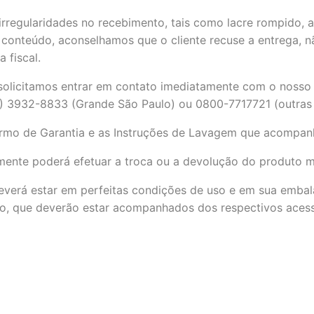
9
º
malas grande
rregularidades no recebimento, tais como lacre rompido, a
10
º
malas bordo
e conteúdo, aconselhamos que o cliente recuse a entrega, 
 fiscal.
solicitamos entrar em contato imediatamente com o nosso 
1) 3932-8833 (Grande São Paulo) ou 0800-7717721 (outras 
ermo de Garantia e as Instruções de Lavagem que acompan
mente poderá efetuar a troca ou a devolução do produto me
verá estar em perfeitas condições de uso e em sua embala
ão, que deverão estar acompanhados dos respectivos acess