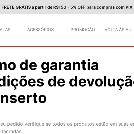
FRETE GRÁTIS a partir de R$150 - 5% OFF para compras com PIX
ALAS
ACESSÓRIOS
PROMOÇÃO
VOLTA ÀS AU
TERMOS MAIS BUSCADOS
1
º
bolsas
mo de garantia
2
º
bolsas transversal
3
º
necessaries
dições de devoluçã
4
º
pochetes
onserto
5
º
shoulder bag
6
º
bolsas viagem
7
º
necessaire
seu pedido verifique se todos os produtos estão em suas 
8
º
bolsa transversal
 lacradas.