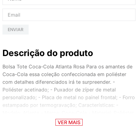
ENVIAR
Descrição do produto
Bolsa Tote Coca-Cola Atlanta Rosa Para os amantes de
Coca-Cola essa coleção confeccionada em poliéster
com detalhes diferenciados irá te surpreender. -
Poliéster acetinado; - Puxador de zíper de metal
personalizado; - Placa de metal no painel frontal; - Forro
estampado por termogravação; Características: -
Modelo: Atlanta - Marca: Coca-Cola - Material: Poliéster
- Cor: Rosa - Medição (A*L*P): 40x40x11,5 cm - SKU:
VER MAIS
71020619C