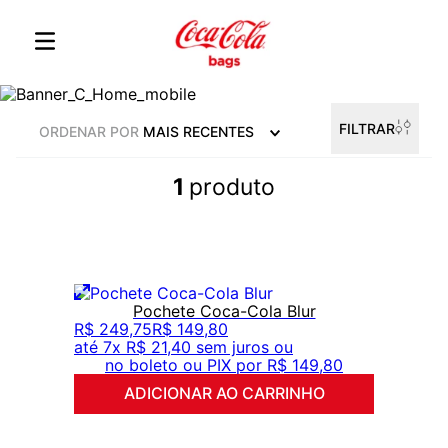
FILTRAR
ORDENAR POR
MAIS RECENTES
1
produto
Pochete Coca-Cola Blur
R$
249
,
75
R$
149
,
80
até
7
x
R$
21
,
40
sem juros ou
no boleto ou PIX por
R$
149
,
80
ADICIONAR AO CARRINHO