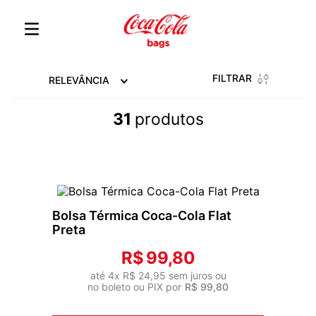
FILTRAR
RELEVÂNCIA
31
produtos
Bolsa Térmica Coca-Cola Flat
Preta
R$
99
,
80
até
4
x
R$
24
,
95
sem juros ou
no boleto ou PIX por
R$
99
,
80